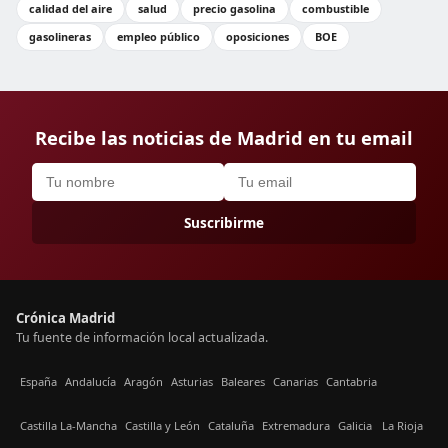
calidad del aire
salud
precio gasolina
combustible
gasolineras
empleo público
oposiciones
BOE
Recibe las noticias de Madrid en tu email
Suscribirme
Crónica Madrid
Tu fuente de información local actualizada.
España
Andalucía
Aragón
Asturias
Baleares
Canarias
Cantabria
Castilla La-Mancha
Castilla y León
Cataluña
Extremadura
Galicia
La Rioja