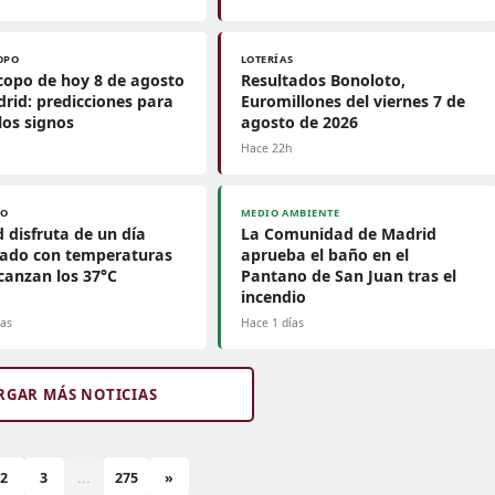
OPO
LOTERÍAS
opo de hoy 8 de agosto
Resultados Bonoloto,
rid: predicciones para
Euromillones del viernes 7 de
los signos
agosto de 2026
h
Hace 22h
PO
MEDIO AMBIENTE
 disfruta de un día
La Comunidad de Madrid
jado con temperaturas
aprueba el baño en el
canzan los 37°C
Pantano de San Juan tras el
incendio
ías
Hace 1 días
RGAR MÁS NOTICIAS
2
3
...
275
»