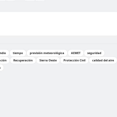
ndio
tiempo
previsión meteorológica
AEMET
seguridad
ción
Recuperación
Sierra Oeste
Protección Civil
calidad del aire
s