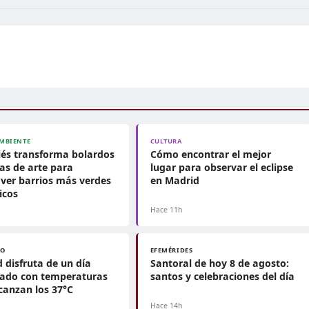
MBIENTE
CULTURA
és transforma bolardos
Cómo encontrar el mejor
as de arte para
lugar para observar el eclipse
ver barrios más verdes
en Madrid
icos
h
Hace 11h
PO
EFEMÉRIDES
 disfruta de un día
Santoral de hoy 8 de agosto:
jado con temperaturas
santos y celebraciones del día
canzan los 37°C
h
Hace 14h