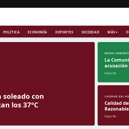
POLÍTICA
ECONOMÍA
DEPORTES
SOCIEDAD
MÁS
D
MEDIO AMBIENT
La Comuni
acusación 
Hace 6h
a soleado con
CALIDAD DEL AI
an los 37°C
Calidad de
Razonable
Hace 9h