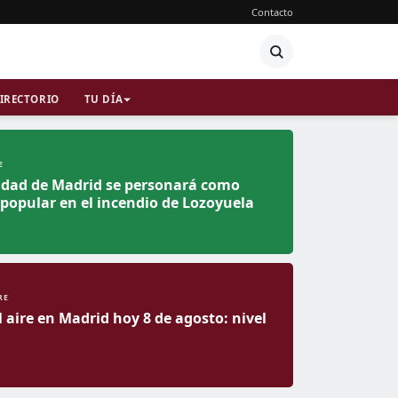
Contacto
IRECTORIO
TU DÍA
E
dad de Madrid se personará como
popular en el incendio de Lozoyuela
RE
l aire en Madrid hoy 8 de agosto: nivel