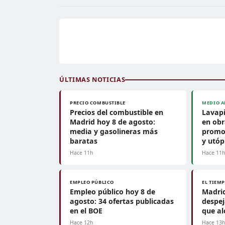
ÚLTIMAS NOTICIAS
PRECIO COMBUSTIBLE
MEDIO A
Precios del combustible en
Lavapi
Madrid hoy 8 de agosto:
en obr
media y gasolineras más
promo
baratas
y utóp
Hace 11h
Hace 11
EMPLEO PÚBLICO
EL TIEM
Empleo público hoy 8 de
Madrid
agosto: 34 ofertas publicadas
despe
en el BOE
que al
Hace 12h
Hace 13