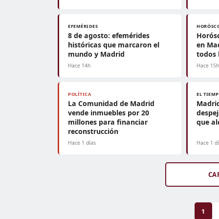
EFEMÉRIDES
HORÓSC
8 de agosto: efemérides
Horósc
históricas que marcaron el
en Mad
mundo y Madrid
todos 
Hace 14h
Hace 15
POLÍTICA
EL TIEM
La Comunidad de Madrid
Madrid
vende inmuebles por 20
despe
millones para financiar
que al
reconstrucción
Hace 1 días
Hace 1 d
CA
1