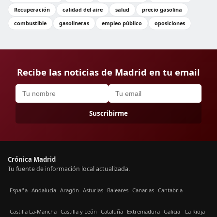
Recuperación
calidad del aire
salud
precio gasolina
combustible
gasolineras
empleo público
oposiciones
Recibe las noticias de Madrid en tu email
Suscribirme
Crónica Madrid
Tu fuente de información local actualizada.
España
Andalucía
Aragón
Asturias
Baleares
Canarias
Cantabria
Castilla La-Mancha
Castilla y León
Cataluña
Extremadura
Galicia
La Rioja