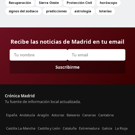
Recuperación
Sierra Oeste
Protección Civil
horóscopo
signos del zodiaco
predicciones
astrología
loterías
Recibe las noticias de Madrid en tu email
Suscribirme
Crónica Madrid
Tu fuente de información local actualizada.
España
Andalucía
Aragón
Asturias
Baleares
Canarias
Cantabria
Castilla La-Mancha
Castilla y León
Cataluña
Extremadura
Galicia
La Rioja