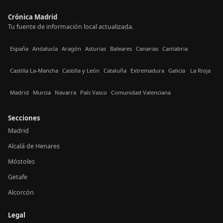
Crónica Madrid
Tu fuente de información local actualizada.
España
Andalucía
Aragón
Asturias
Baleares
Canarias
Cantabria
Castilla La-Mancha
Castilla y León
Cataluña
Extremadura
Galicia
La Rioja
Madrid
Murcia
Navarra
País Vasco
Comunidad Valenciana
Secciones
Madrid
Alcalá de Henares
Móstoles
Getafe
Alcorcón
Legal