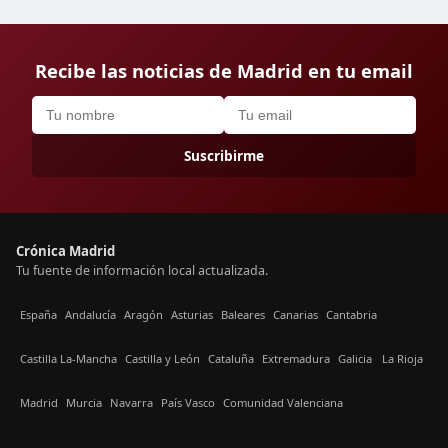
Recibe las noticias de Madrid en tu email
Suscribirme
Crónica Madrid
Tu fuente de información local actualizada.
España
Andalucía
Aragón
Asturias
Baleares
Canarias
Cantabria
Castilla La-Mancha
Castilla y León
Cataluña
Extremadura
Galicia
La Rioja
Madrid
Murcia
Navarra
País Vasco
Comunidad Valenciana