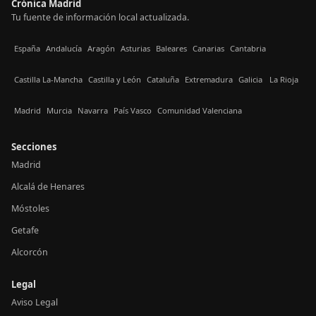
Crónica Madrid
Tu fuente de información local actualizada.
España
Andalucía
Aragón
Asturias
Baleares
Canarias
Cantabria
Castilla La-Mancha
Castilla y León
Cataluña
Extremadura
Galicia
La Rioja
Madrid
Murcia
Navarra
País Vasco
Comunidad Valenciana
Secciones
Madrid
Alcalá de Henares
Móstoles
Getafe
Alcorcón
Legal
Aviso Legal