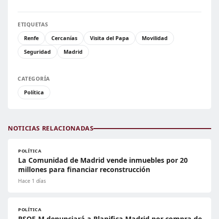
ETIQUETAS
Renfe
Cercanías
Visita del Papa
Movilidad
Seguridad
Madrid
CATEGORÍA
Política
NOTICIAS RELACIONADAS
POLÍTICA
La Comunidad de Madrid vende inmuebles por 20
millones para financiar reconstrucción
Hace 1 días
POLÍTICA
PSOE-M denunciará a Planifica Madrid por compra de