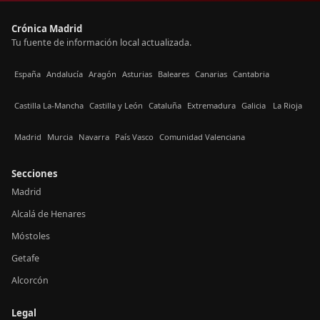
Crónica Madrid
Tu fuente de información local actualizada.
España
Andalucía
Aragón
Asturias
Baleares
Canarias
Cantabria
Castilla La-Mancha
Castilla y León
Cataluña
Extremadura
Galicia
La Rioja
Madrid
Murcia
Navarra
País Vasco
Comunidad Valenciana
Secciones
Madrid
Alcalá de Henares
Móstoles
Getafe
Alcorcón
Legal