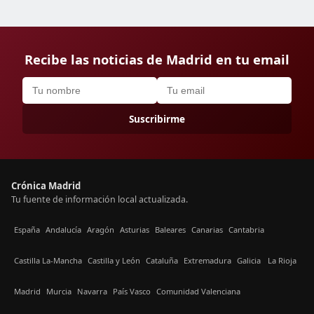
Recibe las noticias de Madrid en tu email
Suscribirme
Crónica Madrid
Tu fuente de información local actualizada.
España
Andalucía
Aragón
Asturias
Baleares
Canarias
Cantabria
Castilla La-Mancha
Castilla y León
Cataluña
Extremadura
Galicia
La Rioja
Madrid
Murcia
Navarra
País Vasco
Comunidad Valenciana