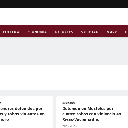
POLÍTICA
ECONOMÍA
DEPORTES
SOCIEDAD
MÁS
D
D
SUCESOS
enores detenidos por
Detenido en Móstoles por
s y robos violentos en
cuatro robos con violencia en
moro
Rivas-Vaciamadrid
20/6/2026