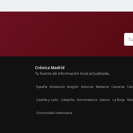
Crónica Madrid
Tu fuente de información local actualizada.
España
Andalucía
Aragón
Asturias
Baleares
Canarias
Can
Castilla y León
Cataluña
Extremadura
Galicia
La Rioja
Mad
Comunidad Valenciana