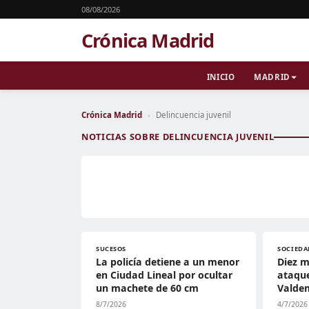
08/08/2026
Crónica Madrid
INICIO
MADRID
Crónica Madrid
›
Delincuencia juvenil
NOTICIAS SOBRE DELINCUENCIA JUVENIL
SUCESOS
SOCIEDA
La policía detiene a un menor
Diez m
en Ciudad Lineal por ocultar
ataque
un machete de 60 cm
Valde
8/7/2026
4/7/2026