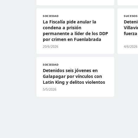
SOCIEDAD
SUCESOS
La Fiscalía pide anular la
Deteni
condena a prisión
Villav
permanente a líder de los DDP
fuerza
por crimen en Fuenlabrada
20/6/2026
4/6/2026
SOCIEDAD
Detenidos seis jóvenes en
Galapagar por vínculos con
Latin King y delitos violentos
5/5/2026