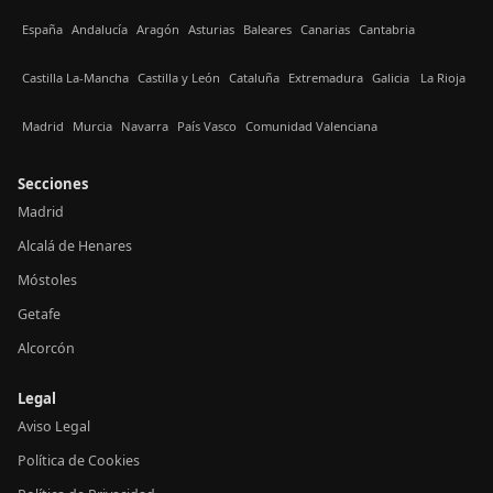
España
Andalucía
Aragón
Asturias
Baleares
Canarias
Cantabria
Castilla La-Mancha
Castilla y León
Cataluña
Extremadura
Galicia
La Rioja
Madrid
Murcia
Navarra
País Vasco
Comunidad Valenciana
Secciones
Madrid
Alcalá de Henares
Móstoles
Getafe
Alcorcón
Legal
Aviso Legal
Política de Cookies