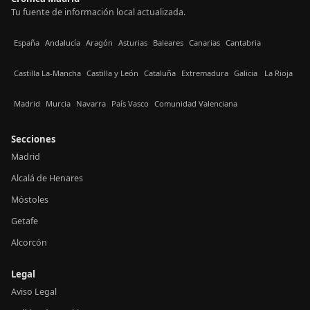
Tu fuente de información local actualizada.
España
Andalucía
Aragón
Asturias
Baleares
Canarias
Cantabria
Castilla La-Mancha
Castilla y León
Cataluña
Extremadura
Galicia
La Rioja
Madrid
Murcia
Navarra
País Vasco
Comunidad Valenciana
Secciones
Madrid
Alcalá de Henares
Móstoles
Getafe
Alcorcón
Legal
Aviso Legal