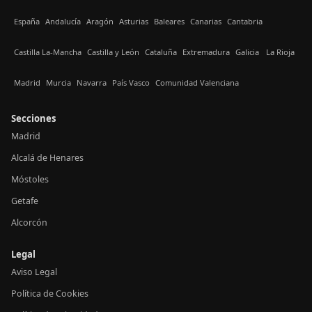
España
Andalucía
Aragón
Asturias
Baleares
Canarias
Cantabria
Castilla La-Mancha
Castilla y León
Cataluña
Extremadura
Galicia
La Rioja
Madrid
Murcia
Navarra
País Vasco
Comunidad Valenciana
Secciones
Madrid
Alcalá de Henares
Móstoles
Getafe
Alcorcón
Legal
Aviso Legal
Política de Cookies