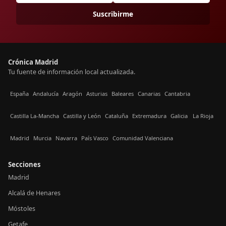
Suscribirme
Crónica Madrid
Tu fuente de información local actualizada.
España
Andalucía
Aragón
Asturias
Baleares
Canarias
Cantabria
Castilla La-Mancha
Castilla y León
Cataluña
Extremadura
Galicia
La Rioja
Madrid
Murcia
Navarra
País Vasco
Comunidad Valenciana
Secciones
Madrid
Alcalá de Henares
Móstoles
Getafe