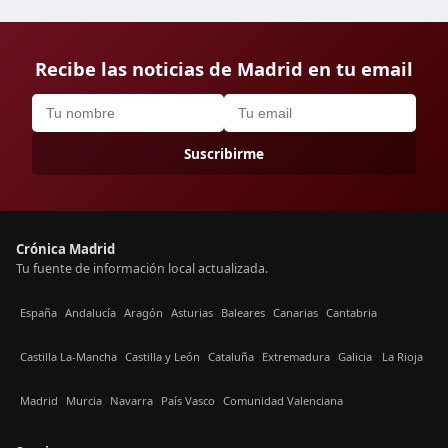
Recibe las noticias de Madrid en tu email
Suscribirme
Crónica Madrid
Tu fuente de información local actualizada.
España
Andalucía
Aragón
Asturias
Baleares
Canarias
Cantabria
Castilla La-Mancha
Castilla y León
Cataluña
Extremadura
Galicia
La Rioja
Madrid
Murcia
Navarra
País Vasco
Comunidad Valenciana