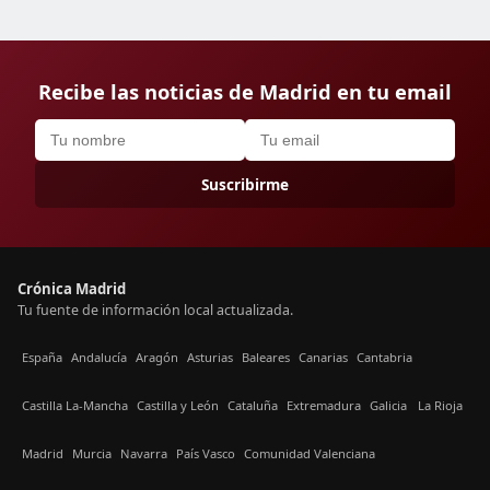
Recibe las noticias de Madrid en tu email
Suscribirme
Crónica Madrid
Tu fuente de información local actualizada.
España
Andalucía
Aragón
Asturias
Baleares
Canarias
Cantabria
Castilla La-Mancha
Castilla y León
Cataluña
Extremadura
Galicia
La Rioja
Madrid
Murcia
Navarra
País Vasco
Comunidad Valenciana