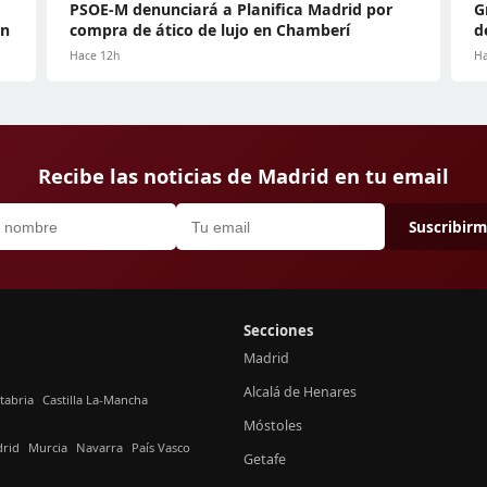
PSOE-M denunciará a Planifica Madrid por
G
ón
compra de ático de lujo en Chamberí
d
Hace 12h
Ha
Recibe las noticias de Madrid en tu email
Suscribir
Secciones
Madrid
Alcalá de Henares
tabria
Castilla La-Mancha
Móstoles
rid
Murcia
Navarra
País Vasco
Getafe