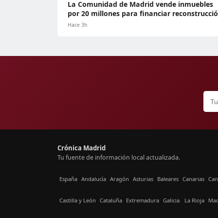
La Comunidad de Madrid vende inmuebles
por 20 millones para financiar reconstrucci
Hace 3h
Crónica Madrid
Tu fuente de información local actualizada.
España
Andalucía
Aragón
Asturias
Baleares
Canarias
Can
Castilla y León
Cataluña
Extremadura
Galicia
La Rioja
Mad