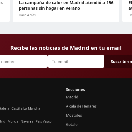
as
La campaña de calor en Madrid atendió a 156
E
personas sin hogar en verano
a
Hace 4 días
Ha
Recibe las noticias de Madrid en tu email
Suscribir
Secciones
Madrid
Alcalá de Henares
tabria
Castilla La-Mancha
Móstoles
rid
Murcia
Navarra
País Vasco
Getafe