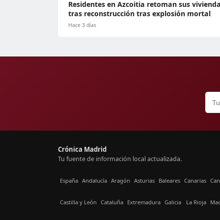
Residentes en Azcoitia retoman sus viviend
tras reconstrucción tras explosión mortal
Hace 3 días
Crónica Madrid
Tu fuente de información local actualizada.
España
Andalucía
Aragón
Asturias
Baleares
Canarias
Can
Castilla y León
Cataluña
Extremadura
Galicia
La Rioja
Mad