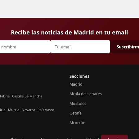
Recibe las noticias de Madrid en tu email
Suscribir
Secciones
Madrid
Alcalá de Henares
tabria
Castilla La-Mancha
Móstoles
rid
Murcia
Navarra
País Vasco
Getafe
Alcorcón