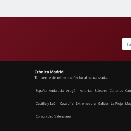
Crónica Madrid
Tu fuente de información local actualizada.
España
Andalucía
Aragón
Asturias
Baleares
Canarias
Can
Castilla y León
Cataluña
Extremadura
Galicia
La Rioja
Mad
Comunidad Valenciana