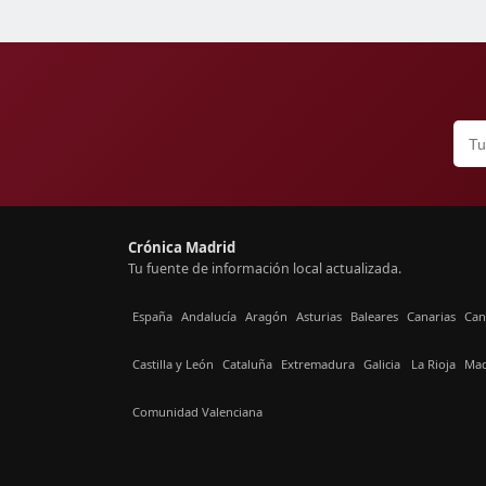
Crónica Madrid
Tu fuente de información local actualizada.
España
Andalucía
Aragón
Asturias
Baleares
Canarias
Can
Castilla y León
Cataluña
Extremadura
Galicia
La Rioja
Mad
Comunidad Valenciana