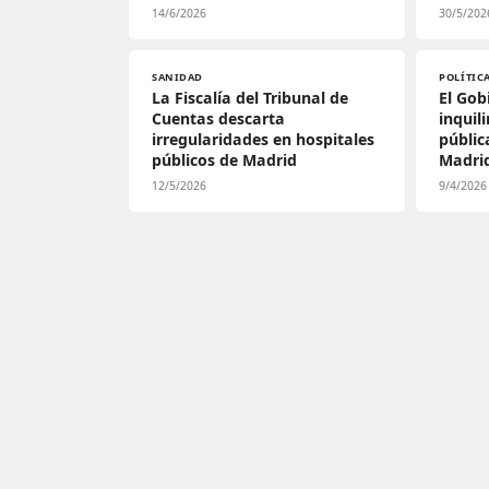
14/6/2026
30/5/202
SANIDAD
POLÍTIC
La Fiscalía del Tribunal de
El Gob
Cuentas descarta
inquil
irregularidades en hospitales
públic
públicos de Madrid
Madri
12/5/2026
9/4/2026