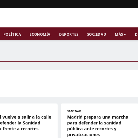
POLÍTICA
ECONOMÍA
DEPORTES
SOCIEDAD
MÁS
D
D
SANIDAD
 vuelve a salir a la calle
Madrid prepara una marcha
efender la Sanidad
para defender la sanidad
a frente a recortes
pública ante recortes y
privatizaciones