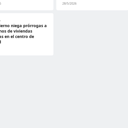
6
28/5/2026
A
ierno niega prórrogas a
inos de viviendas
as en el centro de
d