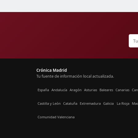
Crónica Madrid
Tu fuente de información local actualizada.
España
Andalucía
Aragón
Asturias
Baleares
Canarias
Can
Castilla y León
Cataluña
Extremadura
Galicia
La Rioja
Mad
Comunidad Valenciana