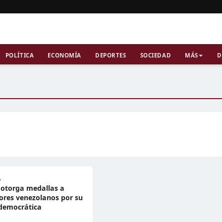
POLÍTICA
ECONOMÍA
DEPORTES
SOCIEDAD
MÁS
D
A
 otorga medallas a
ores venezolanos por su
 democrática