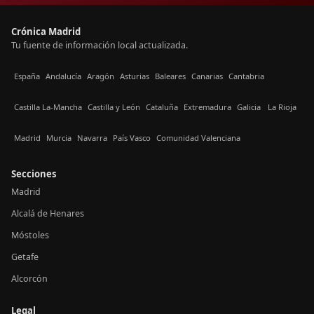
Crónica Madrid
Tu fuente de información local actualizada.
España
Andalucía
Aragón
Asturias
Baleares
Canarias
Cantabria
Castilla La-Mancha
Castilla y León
Cataluña
Extremadura
Galicia
La Rioja
Madrid
Murcia
Navarra
País Vasco
Comunidad Valenciana
Secciones
Madrid
Alcalá de Henares
Móstoles
Getafe
Alcorcón
Legal