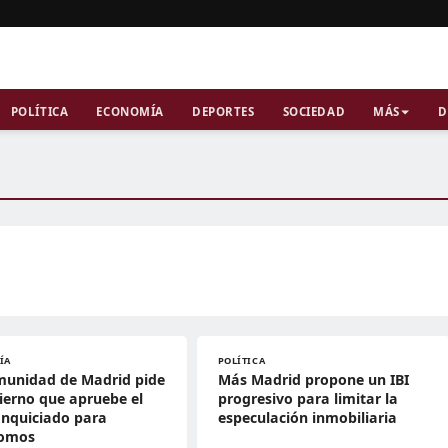
POLÍTICA
ECONOMÍA
DEPORTES
SOCIEDAD
MÁS
D
ÍA
POLÍTICA
munidad de Madrid pide
Más Madrid propone un IBI
ierno que apruebe el
progresivo para limitar la
anquiciado para
especulación inmobiliaria
omos