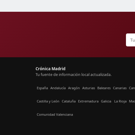
Crónica Madrid
Tu fuente de información local actualizada.
España
Andalucía
Aragón
Asturias
Baleares
Canarias
Can
Castilla y León
Cataluña
Extremadura
Galicia
La Rioja
Mad
Comunidad Valenciana