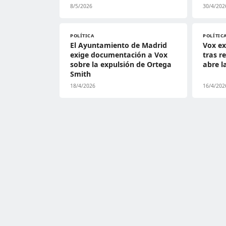
8/5/2026
30/4/202
POLÍTICA
POLÍTIC
El Ayuntamiento de Madrid
Vox ex
exige documentación a Vox
tras r
sobre la expulsión de Ortega
abre la
Smith
18/4/2026
16/4/202