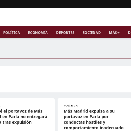
POLÍTICA
ECONOMÍA
DEPORTES
SOCIEDAD
MÁS
D
A
POLÍTICA
é el portavoz de Más
Más Madrid expulsa a su
 en Parla no entregará
portavoz en Parla por
a tras expulsión
conductas hostiles y
comportamiento inadecuado