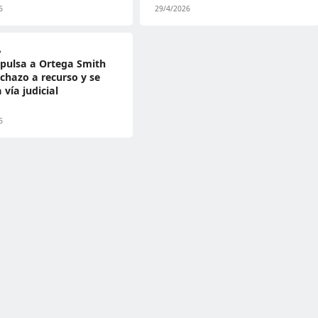
6
29/4/2026
A
pulsa a Ortega Smith
echazo a recurso y se
 vía judicial
6