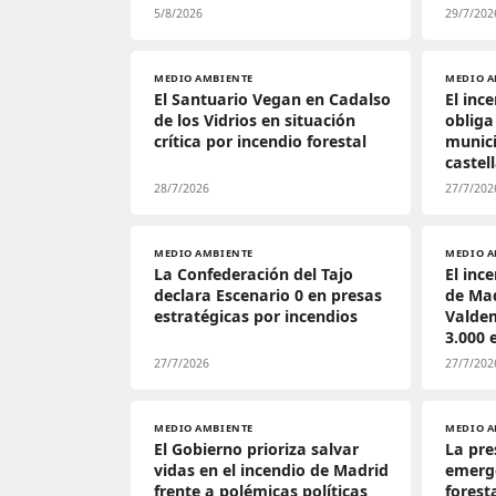
5/8/2026
29/7/202
MEDIO AMBIENTE
MEDIO A
El Santuario Vegan en Cadalso
El inc
de los Vidrios en situación
obliga
crítica por incendio forestal
munici
castel
28/7/2026
27/7/202
MEDIO AMBIENTE
MEDIO A
La Confederación del Tajo
El inc
declara Escenario 0 en presas
de Mad
estratégicas por incendios
Valde
3.000 
27/7/2026
27/7/202
MEDIO AMBIENTE
MEDIO A
El Gobierno prioriza salvar
La pre
vidas en el incendio de Madrid
emerge
frente a polémicas políticas
forest