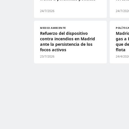
24/7/2026
24/7/202
MEDIO AMBIENTE
POLÍTIC
Refuerzo del dispositivo
Madrid
contra incendios en Madrid
gas a 
ante la persistencia de los
que de
focos activos
flota
23/7/2026
24/4/202