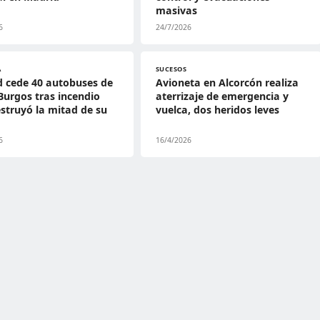
masivas
6
24/7/2026
A
SUCESOS
 cede 40 autobuses de
Avioneta en Alcorcón realiza
Burgos tras incendio
aterrizaje de emergencia y
struyó la mitad de su
vuelca, dos heridos leves
6
16/4/2026