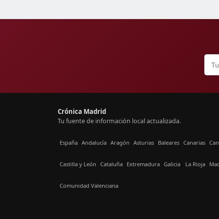
Crónica Madrid
Tu fuente de información local actualizada.
España
Andalucía
Aragón
Asturias
Baleares
Canarias
Can
Castilla y León
Cataluña
Extremadura
Galicia
La Rioja
Mad
Comunidad Valenciana