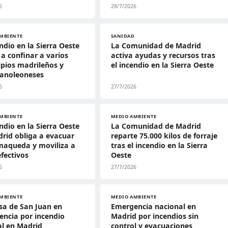
6
28/7/2026
MBIENTE
SANIDAD
endio en la Sierra Oeste
La Comunidad de Madrid
 a confinar a varios
activa ayudas y recursos tras
pios madrileños y
el incendio en la Sierra Oeste
lanoleoneses
6
27/7/2026
MBIENTE
MEDIO AMBIENTE
endio en la Sierra Oeste
La Comunidad de Madrid
rid obliga a evacuar
reparte 75.000 kilos de forraje
maqueda y moviliza a
tras el incendio en la Sierra
efectivos
Oeste
6
27/7/2026
MBIENTE
MEDIO AMBIENTE
sa de San Juan en
Emergencia nacional en
ncia por incendio
Madrid por incendios sin
al en Madrid
control y evacuaciones