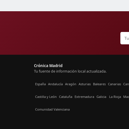
Crónica Madrid
Tu fuente de información local actualizada.
España
Andalucía
Aragón
Asturias
Baleares
Canarias
Can
Castilla y León
Cataluña
Extremadura
Galicia
La Rioja
Mad
Comunidad Valenciana