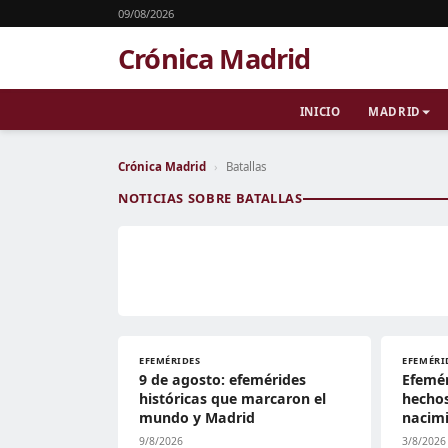
09/08/2026
Crónica Madrid
INICIO
MADRID
Crónica Madrid
›
Batallas
NOTICIAS SOBRE BATALLAS
EFEMÉRIDES
EFEMÉRI
9 de agosto: efemérides
Efemér
históricas que marcaron el
hechos
mundo y Madrid
nacim
9/8/2026
3/8/2026