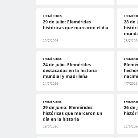
EFEMÉRIDES
EFEMÉRI
29 de julio: Efemérides
28 de 
históricas que marcaron el día
histór
mundo
29/7/2026
28/7/202
EFEMÉRIDES
EFEMÉRI
24 de julio: Efemérides
Efemér
destacadas en la historia
hechos
mundial y madrileña
nacim
24/7/2026
4/7/2026
EFEMÉRIDES
EFEMÉRI
29 de junio: Efemérides
26 de 
históricas que marcaron un
histór
día en la historia
29/6/2026
26/6/202