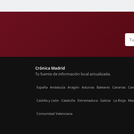
Crónica Madrid
Tu fuente de información local actualizada.
España
Andalucía
Aragón
Asturias
Baleares
Canarias
Can
Castilla y León
Cataluña
Extremadura
Galicia
La Rioja
Mad
Comunidad Valenciana