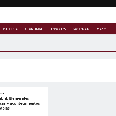
POLÍTICA
ECONOMÍA
DEPORTES
SOCIEDAD
MÁS
D
DES
abril: Efemérides
icas y acontecimientos
ables
6