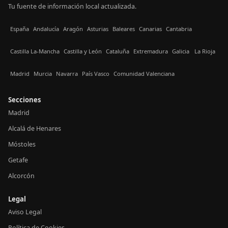
Tu fuente de información local actualizada.
España
Andalucía
Aragón
Asturias
Baleares
Canarias
Cantabria
Castilla La-Mancha
Castilla y León
Cataluña
Extremadura
Galicia
La Rioja
Madrid
Murcia
Navarra
País Vasco
Comunidad Valenciana
Secciones
Madrid
Alcalá de Henares
Móstoles
Getafe
Alcorcón
Legal
Aviso Legal
Política de Cookies