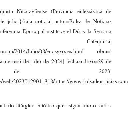
uista Nicaragüense (Provincia eclesiástica de
e julio.{{cita noticia| autor=Bolsa de Noticias
nferencia Episcopal instituye el Día y la Semana
tequista|
s.com.ni/2014/Julio/08/ecosyvoces.html| obra=|
aacceso=6 de julio de 2024| fechaarchivo=29 de
 de 2023|
org/web/20230429011818/https://www.bolsadenoticias.com.
endario litúrgico católico que asigna uno o varios