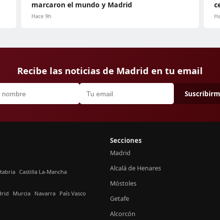
marcaron el mundo y Madrid
c
Hace 9h
Ha
Recibe las noticias de Madrid en tu email
Suscribir
Secciones
Madrid
Alcalá de Henares
tabria
Castilla La-Mancha
Móstoles
rid
Murcia
Navarra
País Vasco
Getafe
Alcorcón