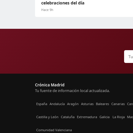
celebraciones del día
Hace 9h
Crónica Madrid
Tu fuente de información local actualizada.
España
Andalucía
Aragón
Asturias
Baleares
Canarias
Can
Castilla y León
Cataluña
Extremadura
Galicia
La Rioja
Mad
Comunidad Valenciana