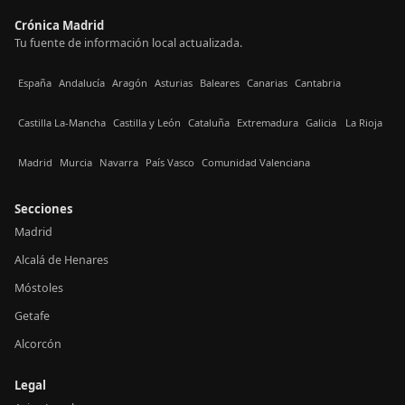
Crónica Madrid
Tu fuente de información local actualizada.
España
Andalucía
Aragón
Asturias
Baleares
Canarias
Cantabria
Castilla La-Mancha
Castilla y León
Cataluña
Extremadura
Galicia
La Rioja
Madrid
Murcia
Navarra
País Vasco
Comunidad Valenciana
Secciones
Madrid
Alcalá de Henares
Móstoles
Getafe
Alcorcón
Legal