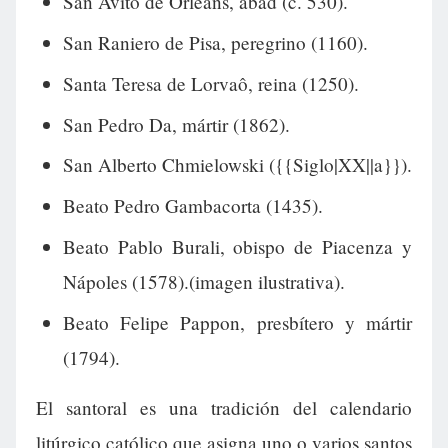
San Avito de Orleans, abad (c. 530).
San Raniero de Pisa, peregrino (1160).
Santa Teresa de Lorvaô, reina (1250).
San Pedro Da, mártir (1862).
San Alberto Chmielowski ({{Siglo|XX||a}}).
Beato Pedro Gambacorta (1435).
Beato Pablo Burali, obispo de Piacenza y
Nápoles (1578).(imagen ilustrativa).
Beato Felipe Pappon, presbítero y mártir
(1794).
El santoral es una tradición del calendario
litúrgico católico que asigna uno o varios santos