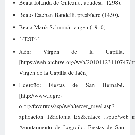
Beata Iolanda de Gniezno, abadesa (1298).
Beato Esteban Bandelli, presbítero (1450).
Beata María Schininà, virgen (1910).
{{ESP}}:
Jaén: Virgen de la Capilla.
[https://web.archive.org/web/20101123110747/h
Virgen de la Capilla de Jaén]
Logroño: Fiestas de San Bernabé.
[http://www.logro-
o.org/favoritos/asp/web/tercer_nivel.asp?
aplicacion=1&idioma=ES&enlace=../pub/web_mu
Ayuntamiento de Logroño. Fiestas de San