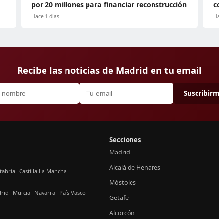
por 20 millones para financiar reconstrucción
c
Hace 1 días
Ha
Recibe las noticias de Madrid en tu email
Suscribir
Secciones
Madrid
Alcalá de Henares
tabria
Castilla La-Mancha
Móstoles
rid
Murcia
Navarra
País Vasco
Getafe
Alcorcón