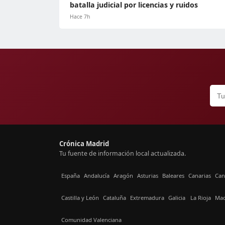
batalla judicial por licencias y ruidos
Hace 7h
Crónica Madrid
Tu fuente de información local actualizada.
España
Andalucía
Aragón
Asturias
Baleares
Canarias
Can
Castilla y León
Cataluña
Extremadura
Galicia
La Rioja
Mad
Comunidad Valenciana