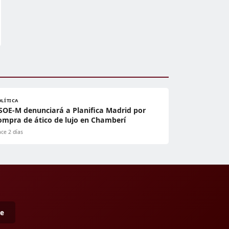
OLÍTICA
SOE-M denunciará a Planifica Madrid por
ompra de ático de lujo en Chamberí
ce 2 días
me