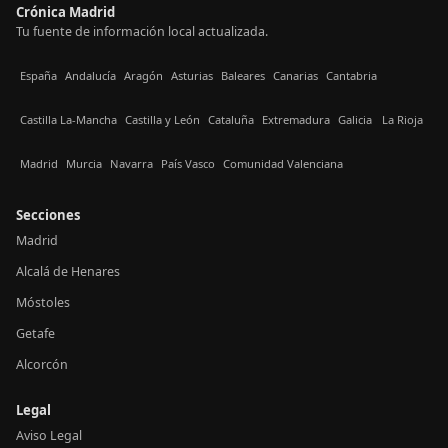
Crónica Madrid
Tu fuente de información local actualizada.
España
Andalucía
Aragón
Asturias
Baleares
Canarias
Cantabria
Castilla La-Mancha
Castilla y León
Cataluña
Extremadura
Galicia
La Rioja
Madrid
Murcia
Navarra
País Vasco
Comunidad Valenciana
Secciones
Madrid
Alcalá de Henares
Móstoles
Getafe
Alcorcón
Legal
Aviso Legal