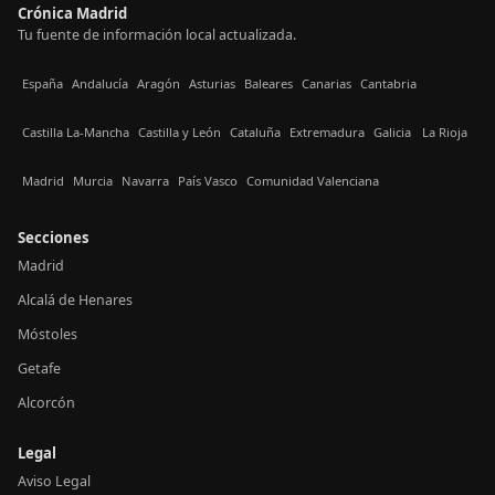
Crónica Madrid
Tu fuente de información local actualizada.
España
Andalucía
Aragón
Asturias
Baleares
Canarias
Cantabria
Castilla La-Mancha
Castilla y León
Cataluña
Extremadura
Galicia
La Rioja
Madrid
Murcia
Navarra
País Vasco
Comunidad Valenciana
Secciones
Madrid
Alcalá de Henares
Móstoles
Getafe
Alcorcón
Legal
Aviso Legal