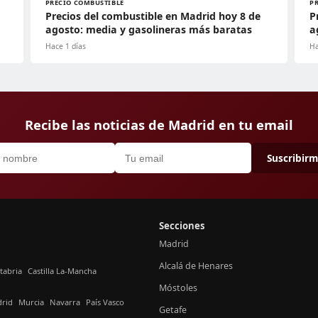
PRECIO COMBUSTIBLE
P
Precios del combustible en Madrid hoy 8 de
P
agosto: media y gasolineras más baratas
a
Hace 1 días
Ha
Recibe las noticias de Madrid en tu email
Suscribir
Secciones
Madrid
Alcalá de Henares
tabria
Castilla La-Mancha
Móstoles
rid
Murcia
Navarra
País Vasco
Getafe