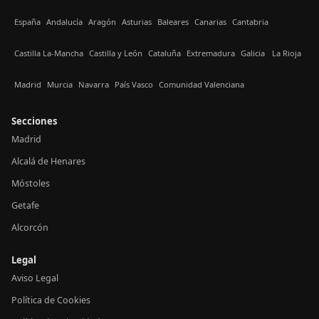
España
Andalucía
Aragón
Asturias
Baleares
Canarias
Cantabria
Castilla La-Mancha
Castilla y León
Cataluña
Extremadura
Galicia
La Rioja
Madrid
Murcia
Navarra
País Vasco
Comunidad Valenciana
Secciones
Madrid
Alcalá de Henares
Móstoles
Getafe
Alcorcón
Legal
Aviso Legal
Política de Cookies