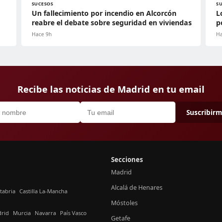
SUCESOS
S
Un fallecimiento por incendio en Alcorcón
L
reabre el debate sobre seguridad en viviendas
p
Hace 9h
Ha
Recibe las noticias de Madrid en tu email
Suscribir
Secciones
Madrid
Alcalá de Henares
tabria
Castilla La-Mancha
Móstoles
rid
Murcia
Navarra
País Vasco
Getafe