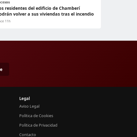
UCESOS
os residentes del edificio de Chamberí
odrán volver a sus viviendas tras el incendio
ce 11h
me
Legal
Aviso Legal
Política de Cookies
Política de Privacidad
Contacto