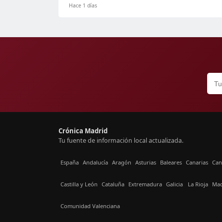
Hace 1 días
Crónica Madrid
Tu fuente de información local actualizada.
España
Andalucía
Aragón
Asturias
Baleares
Canarias
Can
Castilla y León
Cataluña
Extremadura
Galicia
La Rioja
Mad
Comunidad Valenciana