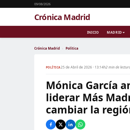
09/08/2026
Crónica Madrid
INICIO
MADRID
Crónica Madrid
›
Política
25 de Abril de 2026 · 13:14h
2 min de lectur
POLÍTICA
Mónica García a
liderar Más Madr
cambiar la regió