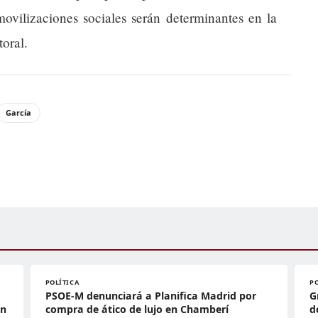
movilizaciones sociales serán determinantes en la
oral.
García
POLÍTICA
P
PSOE-M denunciará a Planifica Madrid por
G
ón
compra de ático de lujo en Chamberí
d