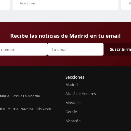
Hace 2 días
Ha
Recibe las noticias de Madrid en tu email
Suscribir
Secciones
Madrid
Alcalá de Henares
tabria
Castilla La-Mancha
Móstoles
rid
Murcia
Navarra
País Vasco
Getafe
Alcorcón