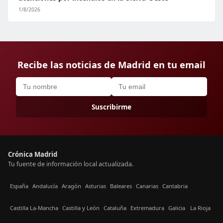
1/8/2026
Recibe las noticias de Madrid en tu email
Suscribirme
Crónica Madrid
Tu fuente de información local actualizada.
España
Andalucía
Aragón
Asturias
Baleares
Canarias
Cantabria
Castilla La-Mancha
Castilla y León
Cataluña
Extremadura
Galicia
La Rioja