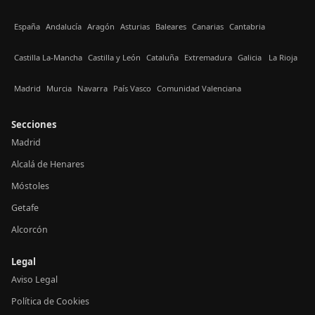
España
Andalucía
Aragón
Asturias
Baleares
Canarias
Cantabria
Castilla La-Mancha
Castilla y León
Cataluña
Extremadura
Galicia
La Rioja
Madrid
Murcia
Navarra
País Vasco
Comunidad Valenciana
Secciones
Madrid
Alcalá de Henares
Móstoles
Getafe
Alcorcón
Legal
Aviso Legal
Política de Cookies