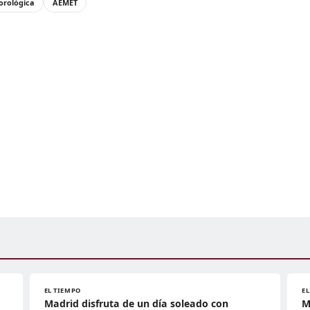
orológica
AEMET
EL TIEMPO
E
Madrid disfruta de un día soleado con
M