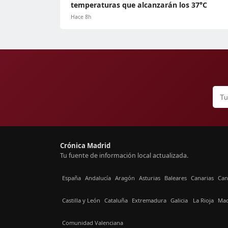
temperaturas que alcanzarán los 37°C
Hace 8h
Crónica Madrid
Tu fuente de información local actualizada.
España
Andalucía
Aragón
Asturias
Baleares
Canarias
Can
Castilla y León
Cataluña
Extremadura
Galicia
La Rioja
Mad
Comunidad Valenciana