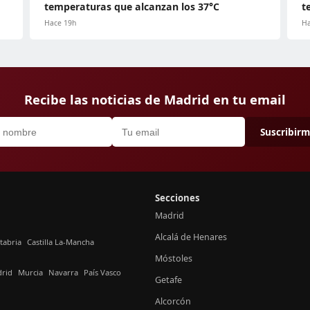
temperaturas que alcanzan los 37°C
t
Hace 19h
Ha
Recibe las noticias de Madrid en tu email
Suscribir
Secciones
Madrid
Alcalá de Henares
tabria
Castilla La-Mancha
Móstoles
rid
Murcia
Navarra
País Vasco
Getafe
Alcorcón