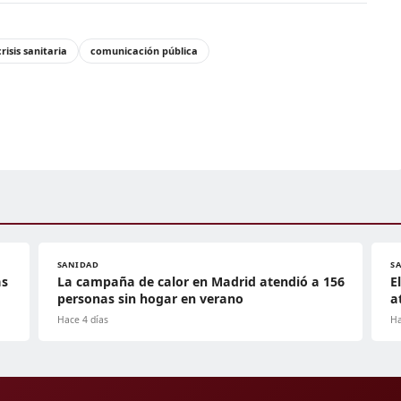
crisis sanitaria
comunicación pública
SANIDAD
S
as
La campaña de calor en Madrid atendió a 156
E
personas sin hogar en verano
a
Hace 4 días
Ha