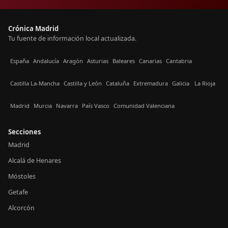
Crónica Madrid
Tu fuente de información local actualizada.
España
Andalucía
Aragón
Asturias
Baleares
Canarias
Cantabria
Castilla La-Mancha
Castilla y León
Cataluña
Extremadura
Galicia
La Rioja
Madrid
Murcia
Navarra
País Vasco
Comunidad Valenciana
Secciones
Madrid
Alcalá de Henares
Móstoles
Getafe
Alcorcón