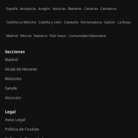
España
Andalucía
Aragón
Asturias
Baleares
Canarias
Cantabria
Castilla La-Mancha
Castilla y León
Cataluña
Extremadura
Galicia
La Rioja
Madrid
Murcia
Navarra
País Vasco
Comunidad Valenciana
Secciones
Madrid
Alcalá de Henares
Móstoles
Getafe
Alcorcón
Legal
Aviso Legal
Política de Cookies