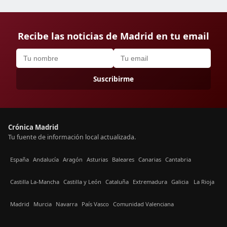
Recibe las noticias de Madrid en tu email
Suscribirme
Crónica Madrid
Tu fuente de información local actualizada.
España
Andalucía
Aragón
Asturias
Baleares
Canarias
Cantabria
Castilla La-Mancha
Castilla y León
Cataluña
Extremadura
Galicia
La Rioja
Madrid
Murcia
Navarra
País Vasco
Comunidad Valenciana