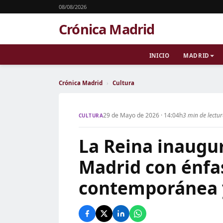
08/08/2026
Crónica Madrid
INICIO
MADRID
Crónica Madrid
›
Cultura
29 de Mayo de 2026 · 14:04h
3 min de lectu
CULTURA
La Reina inaugur
Madrid con énfas
contemporánea y 