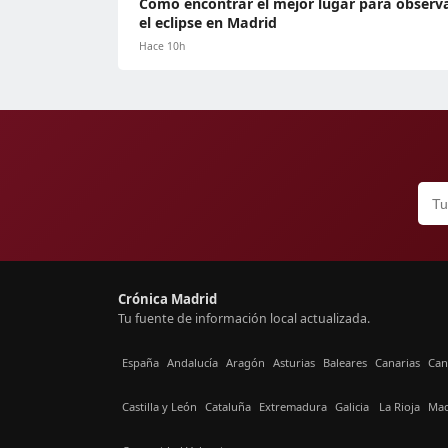
Cómo encontrar el mejor lugar para observ
el eclipse en Madrid
Hace 10h
Crónica Madrid
Tu fuente de información local actualizada.
España
Andalucía
Aragón
Asturias
Baleares
Canarias
Can
Castilla y León
Cataluña
Extremadura
Galicia
La Rioja
Mad