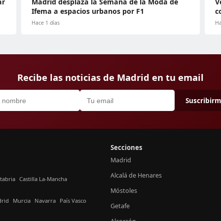
ar
Madrid desplaza la Semana de la Moda de
V
Ifema a espacios urbanos por F1
c
Hace 1 días
Ha
Recibe las noticias de Madrid en tu email
Suscribir
Secciones
Madrid
Alcalá de Henares
tabria
Castilla La-Mancha
Móstoles
rid
Murcia
Navarra
País Vasco
Getafe