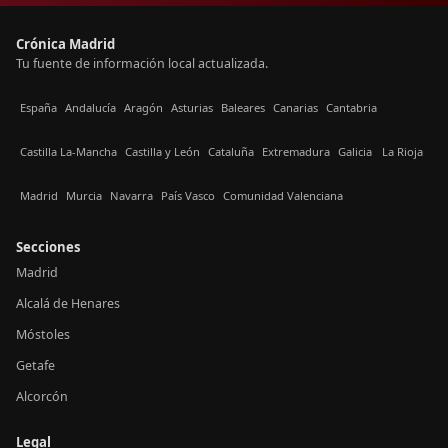
Crónica Madrid
Tu fuente de información local actualizada.
España
Andalucía
Aragón
Asturias
Baleares
Canarias
Cantabria
Castilla La-Mancha
Castilla y León
Cataluña
Extremadura
Galicia
La Rioja
Madrid
Murcia
Navarra
País Vasco
Comunidad Valenciana
Secciones
Madrid
Alcalá de Henares
Móstoles
Getafe
Alcorcón
Legal