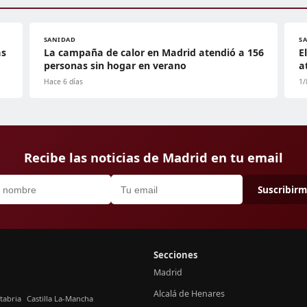
SANIDAD
S
as
La campaña de calor en Madrid atendió a 156
E
personas sin hogar en verano
a
Hace 6 días
1/
Recibe las noticias de Madrid en tu email
Suscribir
Secciones
Madrid
Alcalá de Henares
tabria
Castilla La-Mancha