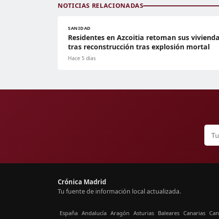
NOTICIAS RELACIONADAS
SANIDAD
Residentes en Azcoitia retoman sus viviend
tras reconstrucción tras explosión mortal
Hace 5 días
Crónica Madrid
Tu fuente de información local actualizada.
España
Andalucía
Aragón
Asturias
Baleares
Canarias
Can